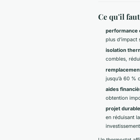
Ce qu'il faut
performance 
plus d’impact 
isolation the
combles, rédui
remplacement
jusqu’à 60 % d
aides financi
obtention impo
projet durabl
en réduisant l
investissement
Un thermostat aff