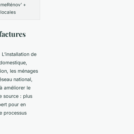
imeRénov’ +
 locales
factures
’installation de
domestique,
tion, les ménages
réseau national,
à améliorer le
e source : plus
pert pour en
le processus