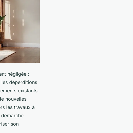
ent négligée :
r les déperditions
pements existants.
de nouvelles
ers les travaux à
te démarche
iser son