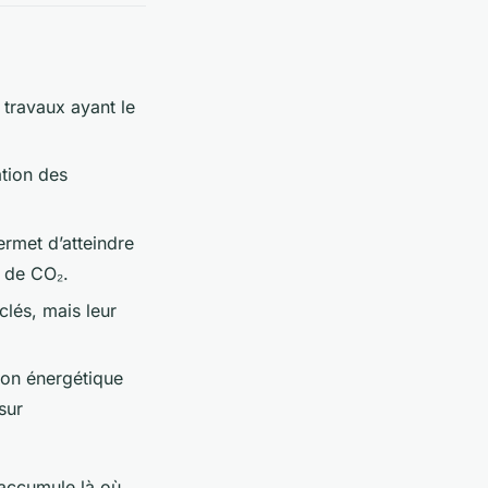
s travaux ayant le
ation des
rmet d’atteindre
s de CO₂.
lés, mais leur
ion énergétique
sur
’accumule là où