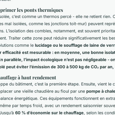
upprimer les ponts thermiques
olée, c’est comme un thermos percé - elle ne retient rien. O
s mal isolées, comme les jonctions toit-mur) peuvent repré
s. L’isolation des combles, notamment, est souvent prioritai
ent. Traiter cette zone peut réduire significativement les be
olutions comme le
lucidage
ou le
soufflage de laine de ver
r efficacité est mesurable : en moyenne, une bonne isolat
En parallèle, l’impact écologique n’est pas négligeable - 
olé peut éviter l’émission de
300 à 500 kg de CO₂
par an, 
hauffage à haut rendement
oppe du bâtiment, c’est la première étape. Ensuite, vient le
placer une vieille chaudière au fioul par une
pompe à chale
 balance énergétique. Ces équipements fonctionnent en extra
r, même par temps froid, avec un rendement saisonnier souve
 Jusqu’à
60 % d’économie sur le chauffage
, selon les cond