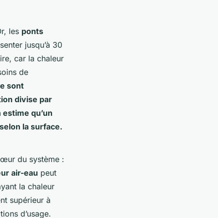
r, les
ponts
senter jusqu’à 30
re, car la chaleur
soins de
re
sont
ion divise par
on estime qu’un
selon la surface.
 cœur du système :
ur air-eau
peut
yant la chaleur
nt supérieur à
itions d’usage.