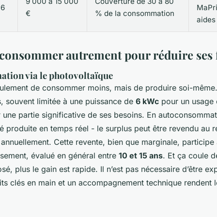
9 000 à 15 000
Couverture de 30 à 80
(6
MaPr
€
% de la consommation
aides
 consommer autrement pour réduire ses 
tion via le photovoltaïque
 seulement de consommer moins, mais de produire soi-même. L
, souvent limitée à une puissance de
6 kWc
pour un usage 
 une partie significative de ses besoins. En autoconsomma
icité produite en temps réel - le surplus peut être revendu au 
é annuellement. Cette revente, bien que marginale, participe 
issement, évalué en général entre
10 et 15 ans
. Et ça coule d
osé, plus le gain est rapide. Il n’est pas nécessaire d’être ex
kits clés en main et un accompagnement technique rendent 