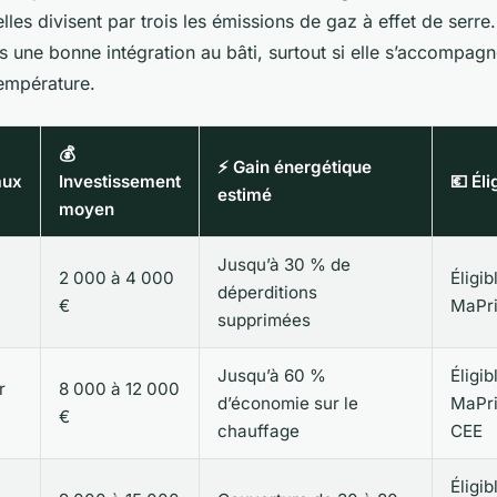
lles divisent par trois les émissions de gaz à effet de serre. 
 une bonne intégration au bâti, surtout si elle s’accompagn
empérature.
💰
⚡ Gain énergétique
aux
Investissement
💶 Éli
estimé
moyen
Jusqu’à 30 % de
2 000 à 4 000
Éligib
déperditions
€
MaPr
supprimées
Jusqu’à 60 %
Éligib
r
8 000 à 12 000
d’économie sur le
MaPr
€
chauffage
CEE
Éligib