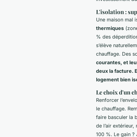
L'isolation : s
Une maison mal is
thermiques
(zone
% des déperdition
s’élève naturellem
chauffage. Des s
courantes, et leu
deux la facture. 
logement bien is
Le choix d'un c
Renforcer l’envel
le chauffage. Rem
faire basculer la
de l’air extérieu
100 %. Le gain ?