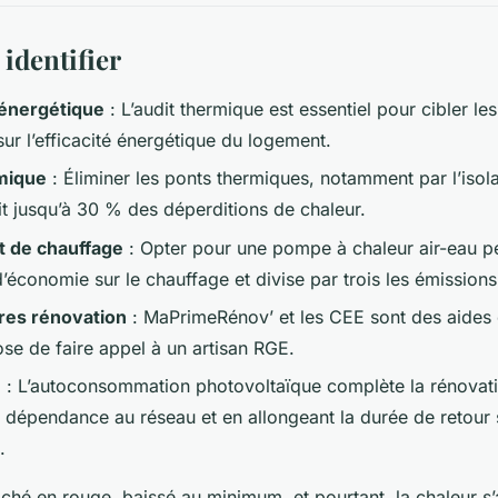
 identifier
énergétique
: L’audit thermique est essentiel pour cibler le
sur l’efficacité énergétique du logement.
rmique
: Éliminer les ponts thermiques, notamment par l’isol
t jusqu’à 30 % des déperditions de chaleur.
 de chauffage
: Opter pour une pompe à chaleur air-eau pe
’économie sur le chauffage et divise par trois les émission
ères rénovation
: MaPrimeRénov’ et les CEE sont des aides c
se de faire appel à un artisan RGE.
e
: L’autoconsommation photovoltaïque complète la rénovat
a dépendance au réseau et en allongeant la durée de retour 
.
iché en rouge, baissé au minimum, et pourtant, la chaleur s