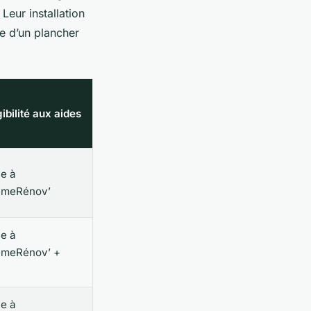
Leur installation
e d’un plancher
gibilité aux aides
le à
imeRénov’
le à
imeRénov’ +
le à