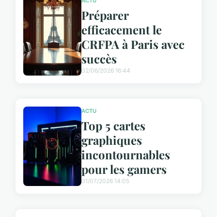
ACTU
Préparer
efficacement le
CRFPA à Paris avec
succès
02/06/2026 16:44
ACTU
Top 5 cartes
graphiques
incontournables
pour les gamers
01/07/2026 14:05