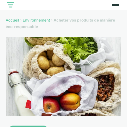
Accueil
›
Environnement
›
Acheter vos produits de manière
éco-responsable