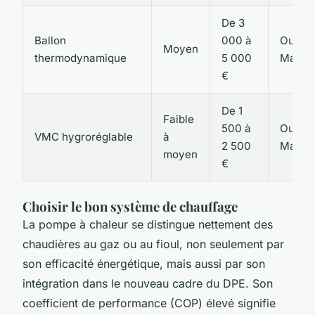
De 3
Ballon
000 à
Oui,
Moyen
thermodynamique
5 000
MaPri
€
De 1
Faible
500 à
Oui,
VMC hygroréglable
à
2 500
MaPri
moyen
€
Choisir le bon système de chauffage
La pompe à chaleur se distingue nettement des
chaudières au gaz ou au fioul, non seulement par
son efficacité énergétique, mais aussi par son
intégration dans le nouveau cadre du DPE. Son
coefficient de performance (COP) élevé signifie