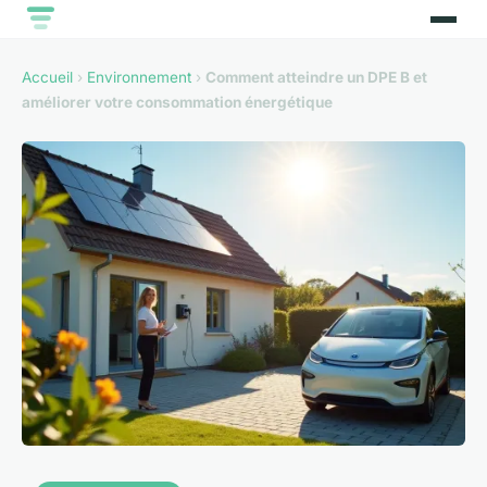
Accueil
›
Environnement
›
Comment atteindre un DPE B et
améliorer votre consommation énergétique