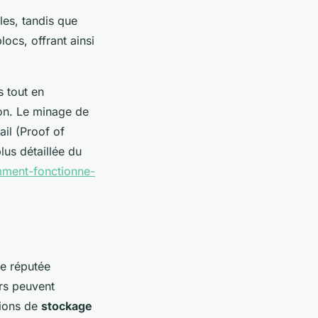
les, tandis que
locs, offrant ainsi
s tout en
ion. Le minage de
ail (Proof of
lus détaillée du
mment-fonctionne-
ge réputée
urs peuvent
tions de
stockage