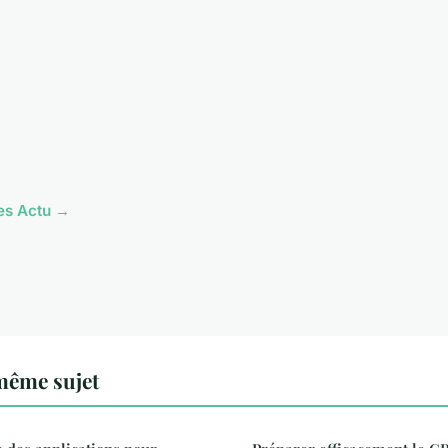
les Actu →
même sujet