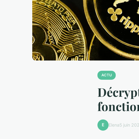
ACTU
Décryp
fonctio
E
Elena
5 juin 20