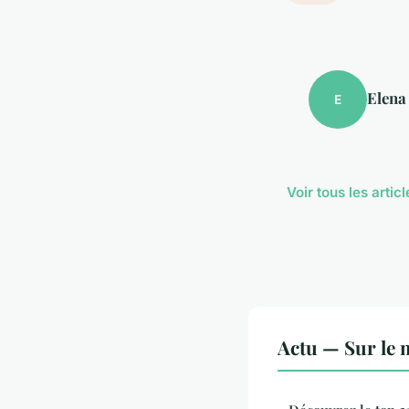
Elena
E
Voir tous les artic
Actu — Sur le 