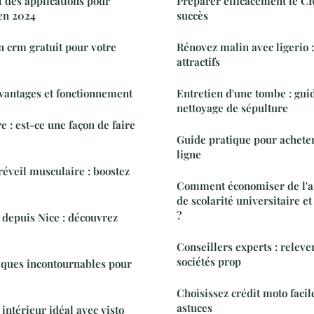
1 des applications pour
Préparer efficacement le CR
en 2024
succès
n crm gratuit pour votre
Rénovez malin avec ligerio :
attractifs
 avantages et fonctionnement
Entretien d'une tombe : guid
nettoyage de sépulture
 : est-ce une façon de faire
Guide pratique pour achete
ligne
réveil musculaire : boostez
Comment économiser de l'arg
de scolarité universitaire et
?
e depuis Nice : découvrez
Conseillers experts : relever
sociétés prop
iques incontournables pour
Choisissez crédit moto faci
astuces
 intérieur idéal avec visto