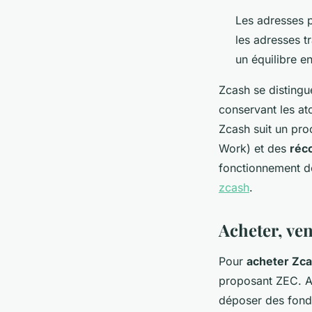
Les adresses p
les adresses tr
un équilibre en
Zcash se distingue
conservant les at
Zcash suit un proc
Work) et des
réc
fonctionnement d
zcash
.
Acheter, ven
Pour
acheter Zc
proposant ZEC. Apr
déposer des fonds