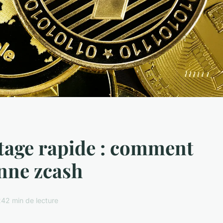
tage rapide : comment
nne zcash
24
2 min de lecture