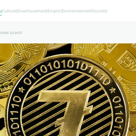
u
Culture
Divertissement
Emploi
Environnement
Société
ionne zcash