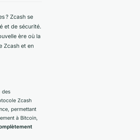
es ? Zcash se
é et de sécurité.
uvelle ère où la
de Zcash et en
c des
rotocole Zcash
ance, permettant
rement à Bitcoin,
complètement