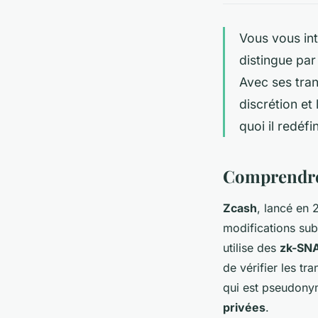
Vous vous in
distingue par
Avec ses tran
discrétion et
quoi il redéfi
Comprendre
Zcash
, lancé en 
modifications sub
utilise des
zk-SN
de vérifier les tr
qui est pseudonym
privées
.